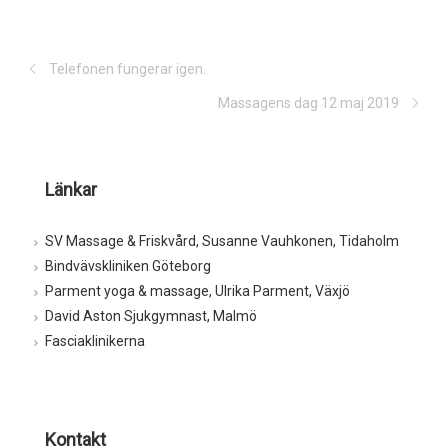
Telefonen fungerar igen.
Massagens dag 12 maj 2019
Länkar
SV Massage & Friskvård, Susanne Vauhkonen, Tidaholm
Bindvävskliniken Göteborg
Parment yoga & massage, Ulrika Parment, Växjö
David Aston Sjukgymnast, Malmö
Fasciaklinikerna
Kontakt