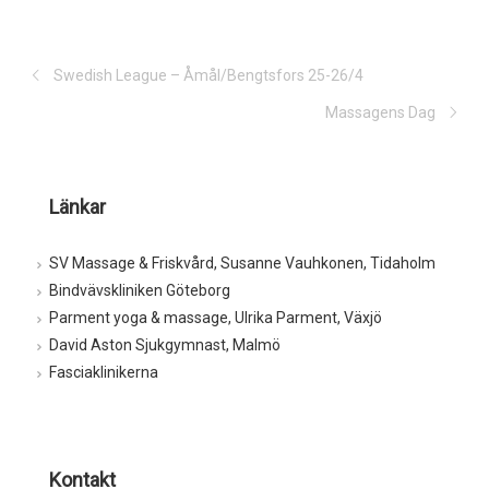
Swedish League – Åmål/Bengtsfors 25-26/4
Massagens Dag
Länkar
SV Massage & Friskvård, Susanne Vauhkonen, Tidaholm
Bindvävskliniken Göteborg
Parment yoga & massage, Ulrika Parment, Växjö
David Aston Sjukgymnast, Malmö
Fasciaklinikerna
Kontakt