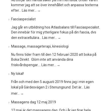
Nu börjar det hända saker på min hemsida. Under våren
kommer jag att se över innehållet och anpassa texterna
efter…
Läs mer…
→
Fasciaspecialist
Jag går en utbildning hos Atlasbalans till Fasciaspecialist.
Den innebär för mig ytterligare fokus på din fascia, dvs
den extracellulära…
Läs mer…
→
Massage, massageterapi, kinesiologi
Nu finns tider fram till den 12 februari 2020 att boka på
Boka Direkt. Glöm inte att använda dina
friskvårdspengar.…
Läs mer…
→
Ny lokal!
Från och med den 5 augusti 2019 finns jag i min egen
lokal på Gärdesvägen 2 i Stenungsund. Det är…
Läs
mer…
→
Massagens dag 12 maj 2019
12 maj är det massagens dag. Och i år jag firar hela