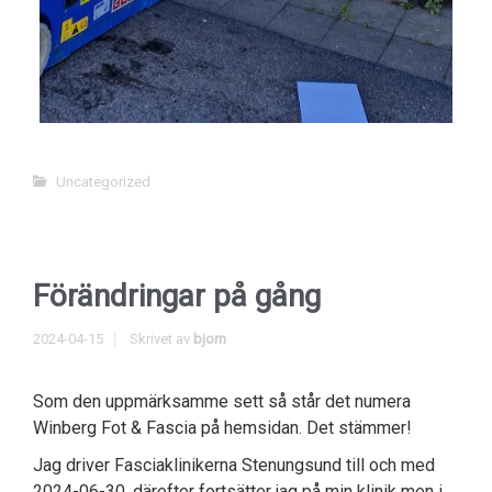
Uncategorized
Förändringar på gång
2024-04-15
Skrivet av
bjorn
Som den uppmärksamme sett så står det numera
Winberg Fot & Fascia på hemsidan. Det stämmer!
Jag driver Fasciaklinikerna Stenungsund till och med
2024-06-30, därefter fortsätter jag på min klinik men i