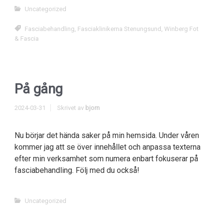
Uncategorized
Fasciabehandling
,
Fasciaklinikerna Stenungsund
,
Winberg Fot
& Fascia
På gång
2024-03-31
Skrivet av
bjorn
Nu börjar det hända saker på min hemsida. Under våren
kommer jag att se över innehållet och anpassa texterna
efter min verksamhet som numera enbart fokuserar på
fasciabehandling. Följ med du också!
Uncategorized