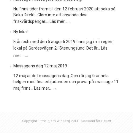
Nu finns tider fram till den 12 februari 2020 att boka på
Boka Direkt. Glöm inte att använda dina
friskvårdspengar.…
Läs mer…
→
Ny lokal!
Från och med den 5 augusti 2019 finns jag i min egen
lokal på Gärdesvägen 2 i Stenungsund. Det är…
Läs
mer…
→
Massagens dag 12 maj 2019
12 maj är det massagens dag. Och i år jag firar hela
helgen med fina erbjudanden och prova-på-massage.11
maj finns…
Läs mer…
→
Copyright Firma Björn Winberg 2014 - Godkänd för F-skatt