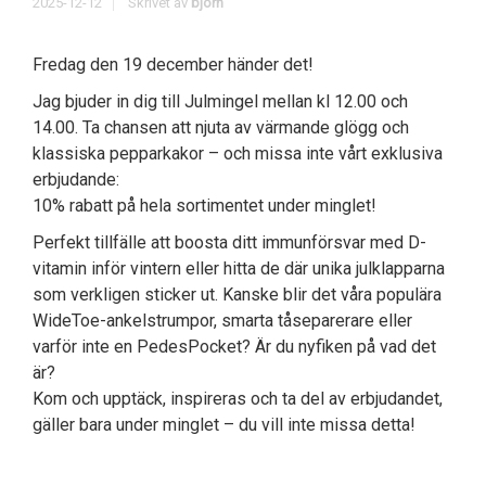
2025-12-12
Skrivet av
bjorn
Fredag den 19 december händer det!
Jag bjuder in dig till Julmingel mellan kl 12.00 och
14.00. Ta chansen att njuta av värmande glögg och
klassiska pepparkakor – och missa inte vårt exklusiva
erbjudande:
10% rabatt på hela sortimentet under minglet!
Perfekt tillfälle att boosta ditt immunförsvar med D-
vitamin inför vintern eller hitta de där unika julklapparna
som verkligen sticker ut. Kanske blir det våra populära
WideToe-ankelstrumpor, smarta tåseparerare eller
varför inte en PedesPocket? Är du nyfiken på vad det
är?
Kom och upptäck, inspireras och ta del av erbjudandet,
gäller bara under minglet – du vill inte missa detta!