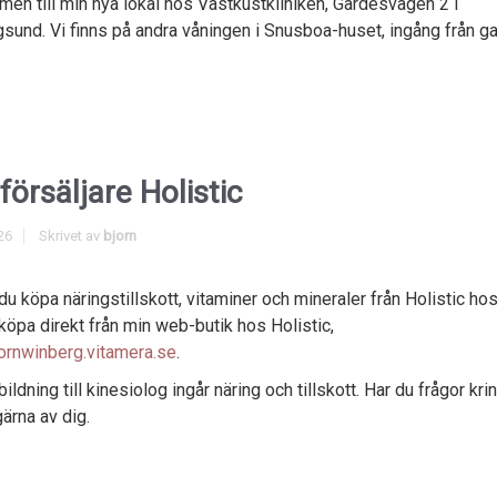
en till min nya lokal hos Västkustkliniken, Gärdesvägen 2 i
sund. Vi finns på andra våningen i Snusboa-huset, ingång från ga
försäljare Holistic
26
Skrivet av
bjorn
du köpa näringstillskott, vitaminer och mineraler från Holistic hos
köpa direkt från min web-butik hos Holistic,
rnwinberg.vitamera.se
.
bildning till kinesiolog ingår näring och tillskott. Har du frågor kri
gärna av dig.