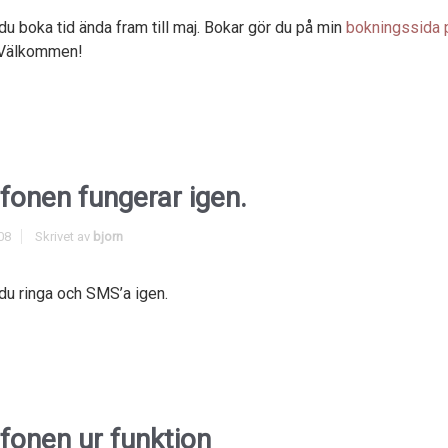
du boka tid ända fram till maj. Bokar gör du på min
bokningssida 
 Välkommen!
fonen fungerar igen.
08
Skrivet av
bjorn
du ringa och SMS’a igen.
fonen ur funktion