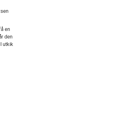
rsen
få en
år den
l utkik