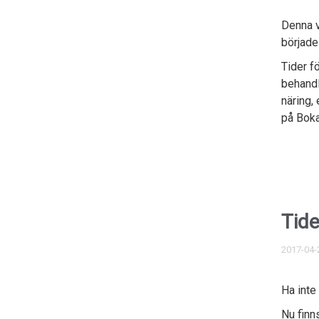
Denna v
började 
Tider f
behandl
näring,
på Boka
Tide
2017-04-
Ha inte
Nu finn