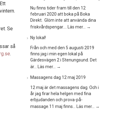
Ett
Nu finns tider fram till den 12
vintern.
februari 2020 att boka på Boka
Direkt. Glöm inte att använda dina
friskvårdspengar.…
Läs mer…
→
ret. Se
Ny lokal!
assar så
Från och med den 5 augusti 2019
rg.se
.
finns jag i min egen lokal på
Gärdesvägen 2 i Stenungsund. Det
är…
Läs mer…
→
Massagens dag 12 maj 2019
12 maj är det massagens dag. Och i
år jag firar hela helgen med fina
erbjudanden och prova-på-
massage.11 maj finns…
Läs mer…
→