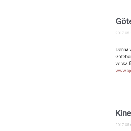
Göt
2017-05-
Denna v
Götebor
vecka f
www.bj
Kine
2017-05-