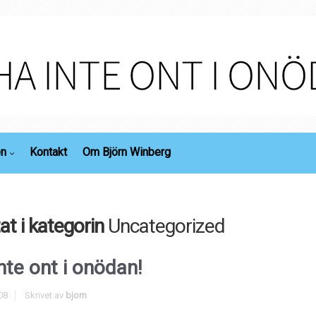
en
Kontakt
Om Björn Winberg
at i kategorin
Uncategorized
nte ont i onödan!
08
Skrivet av
bjorn