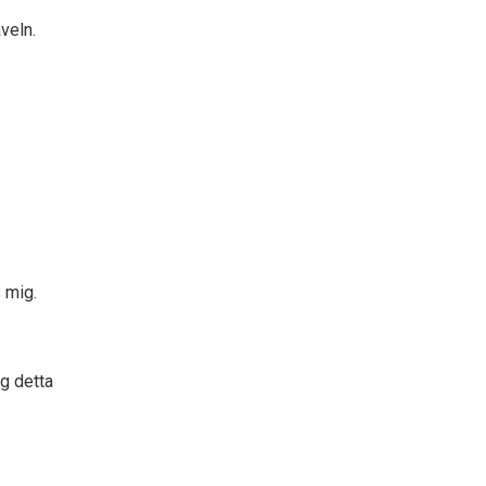
veln.
 mig.
ng detta