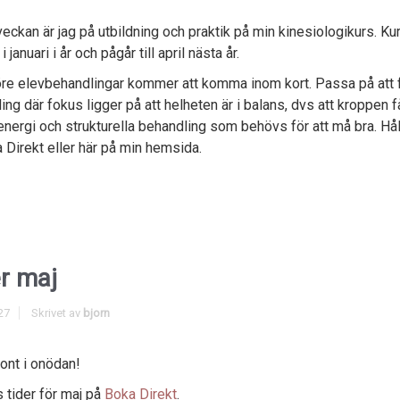
eckan är jag på utbildning och praktik på min kinesiologikurs. Ku
i januari i år och pågår till april nästa år.
öre elevbehandlingar kommer att komma inom kort. Passa på att 
ing där fokus ligger på att helheten är i balans, dvs att kroppen f
 energi och strukturella behandling som behövs för att må bra. Hål
 Direkt eller här på min hemsida.
r maj
27
Skrivet av
bjorn
 ont i onödan!
s tider för maj på
Boka Direkt
.