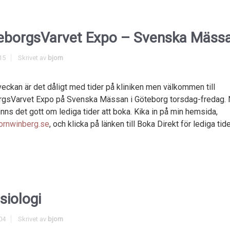
eborgsVarvet Expo – Svenska Mäss
15
Skrivet av
bjorn
eckan är det dåligt med tider på kliniken men välkommen till
gsVarvet Expo på Svenska Mässan i Göteborg torsdag-fredag. 
inns det gott om lediga tider att boka. Kika in på min hemsida,
ornwinberg.se
, och klicka på länken till Boka Direkt för lediga tide
siologi
04
Skrivet av
bjorn