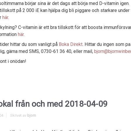
soltimmarna börjar sina är det dags att börja med D-vitamin igen. 
tillskott på 2 000 iE kan hjälpa dig bli piggare och starkare under 
r
här
.
kylning? C-vitamin är ett bra tillskott för att boosta immunförsva
ormation
här
.
tider hittar du som vanligt på
Boka Direkt
. Hittar du ingen som p
dig, gärna med SMS, 0730-61 36 40, eller mail,
bjorn@bjornwinbe
 ont i onödan!
okal från och med 2018-04-09
04
Skrivet av
bjorn