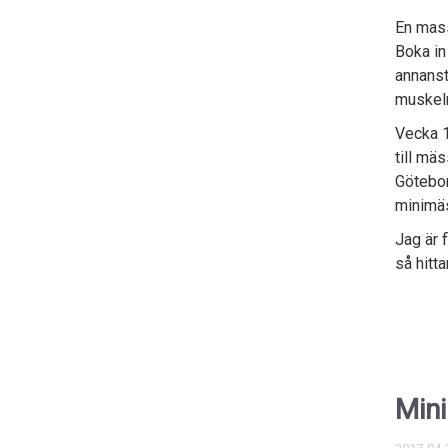
En mass
Boka in
annanst
muskelr
Vecka 1
till mä
Götebor
minimäs
Jag är 
så hitta
Mini