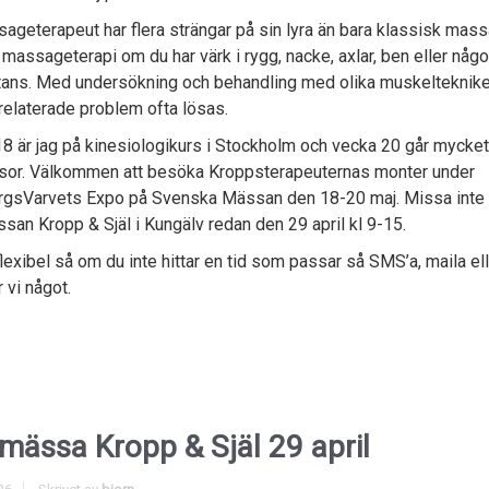
ageterapeut har flera strängar på sin lyra än bara klassisk mass
 massageterapi om du har värk i rygg, nacke, axlar, ben eller någ
ans. Med undersökning och behandling med olika muskelteknike
elaterade problem ofta lösas.
8 är jag på kinesiologikurs i Stockholm och vecka 20 går mycket 
ssor. Välkommen att besöka Kroppsterapeuternas monter under
gsVarvets Expo på Svenska Mässan den 18-20 maj. Missa inte 
san Kropp & Själ i Kungälv redan den 29 april kl 9-15.
flexibel så om du inte hittar en tid som passar så SMS’a, maila ell
r vi något.
mässa Kropp & Själ 29 april