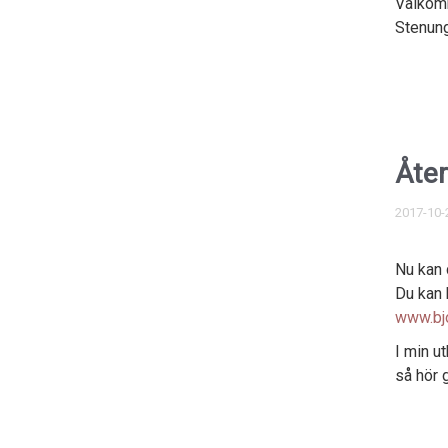
Välkomm
Stenung
Åter
2017-10-
Nu kan 
Du kan 
www.bjo
I min ut
så hör 