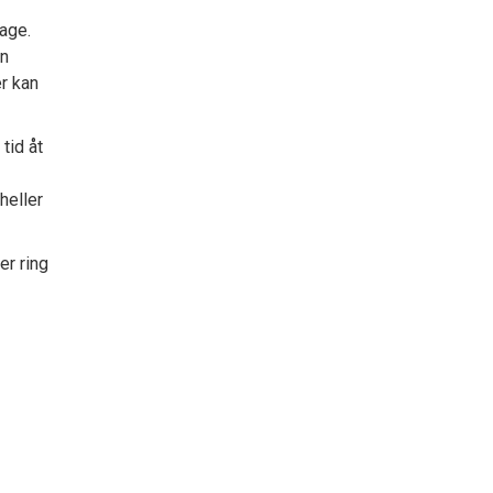
age.
on
r kan
tid åt
heller
er ring