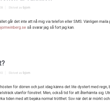
28
Skrivet av
bjorn
fället går det inte att nå mig via telefon eller SMS. Vänligen maila
jornwinberg.se
så svarar jag så fort jag kan.
t?
10
Skrivet av
bjorn
 hösten för dörren och just idag känns det lite dystert med regn, 
lsträck utanför fönstret. Men, också tid för att återhämta sig. Utn
ka tiden med att bejaka normal trötthet. Sov när det är mörkt oc