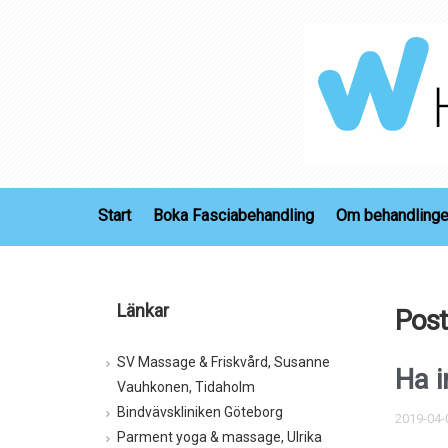
Start
Boka Fasciabehandling
Om behandling
Länkar
Post
SV Massage & Friskvård, Susanne
Ha i
Vauhkonen, Tidaholm
Bindvävskliniken Göteborg
2019-04-
Parment yoga & massage, Ulrika