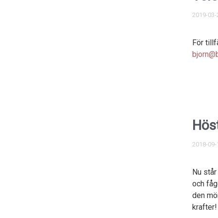
2019-03-
För till
bjorn@b
Hös
2018-09-
Nu står
och fåge
den mör
krafter!