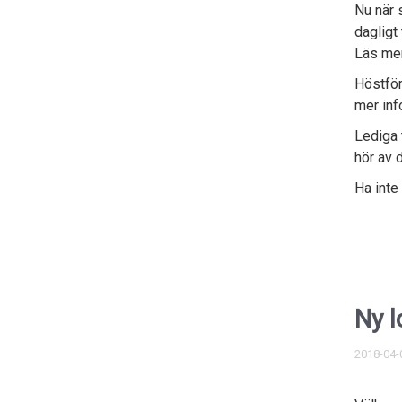
Nu när 
dagligt 
Läs me
Höstför
mer inf
Lediga 
hör av 
Ha inte
Ny l
2018-04-