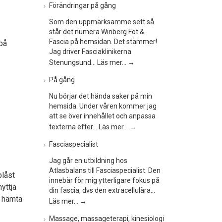
Förändringar på gång
Som den uppmärksamme sett så
står det numera Winberg Fot &
Fascia på hemsidan. Det stämmer!
 på
Jag driver Fasciaklinikerna
Stenungsund…
Läs mer…
→
På gång
Nu börjar det hända saker på min
hemsida. Under våren kommer jag
att se över innehållet och anpassa
texterna efter…
Läs mer…
→
Fasciaspecialist
Jag går en utbildning hos
Atlasbalans till Fasciaspecialist. Den
blåst
innebär för mig ytterligare fokus på
yttja
din fascia, dvs den extracellulära…
h hämta
Läs mer…
→
Massage, massageterapi, kinesiologi