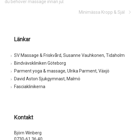
du behöver massage innan jul.
Minimässa Kropp & Själ
Länkar
SV Massage & Friskvård, Susanne Vauhkonen, Tidaholm
Bindvävskliniken Göteborg
Parment yoga & massage, Ulrika Parment, Växjö
David Aston Sjukgymnast, Malmö
Fasciaklinikerna
Kontakt
Björn Winberg
0730-61 36 40