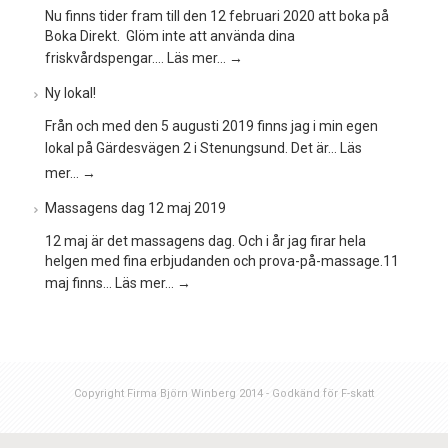
Nu finns tider fram till den 12 februari 2020 att boka på
Boka Direkt. Glöm inte att använda dina
friskvårdspengar.…
Läs mer…
→
Ny lokal!
Från och med den 5 augusti 2019 finns jag i min egen
lokal på Gärdesvägen 2 i Stenungsund. Det är…
Läs
mer…
→
Massagens dag 12 maj 2019
12 maj är det massagens dag. Och i år jag firar hela
helgen med fina erbjudanden och prova-på-massage.11
maj finns…
Läs mer…
→
Copyright Firma Björn Winberg 2014 - Godkänd för F-skatt