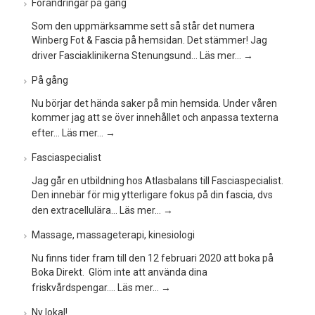
Förändringar på gång
Som den uppmärksamme sett så står det numera
Winberg Fot & Fascia på hemsidan. Det stämmer! Jag
driver Fasciaklinikerna Stenungsund…
Läs mer…
→
På gång
Nu börjar det hända saker på min hemsida. Under våren
kommer jag att se över innehållet och anpassa texterna
efter…
Läs mer…
→
Fasciaspecialist
Jag går en utbildning hos Atlasbalans till Fasciaspecialist.
Den innebär för mig ytterligare fokus på din fascia, dvs
den extracellulära…
Läs mer…
→
Massage, massageterapi, kinesiologi
Nu finns tider fram till den 12 februari 2020 att boka på
Boka Direkt. Glöm inte att använda dina
friskvårdspengar.…
Läs mer…
→
Ny lokal!