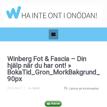
Winberg Fot & Fascia – Din
hjälp när du har ont!
»
BokaTid_Gron_MorkBakgrund_
90px
2015-04-17
Av
bjorn
Lämna en kommentar